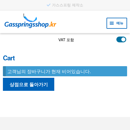
가스스프링 제작소
탐
컨
색
텐
메뉴
으
츠
로
로
하
도구
VAT 포함
건
건
위
하
너
너
제품
메
Cart
위
뉴
뛰
뛰
적용 사례
메
펼
기
기
뉴
치
고객님의 장바구니가 현재 비어있습니다.
하
고객지원
펼
기
위
치
상점으로 돌아가기
FAQ
메
기
뉴
펼
치
기