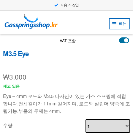
배송 4~5일
탐
컨
색
텐
메뉴
으
츠
로
로
하
도구
VAT 포함
건
건
위
하
너
너
M3.5 Eye
제품
메
위
뉴
뛰
뛰
적용 사례
메
펼
기
기
뉴
치
₩
3,000
하
고객지원
펼
기
위
치
재고 있음
FAQ
메
기
뉴
Eye – 4mm 로드와 M3.5 나사산이 있는 가스 스프링에 적합
펼
합니다.전체길이가 11mm 길어지며, 로드와 실린더 양쪽에 조
치
립가능.부품의 두께는 4mm.
기
수량