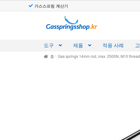
가스스프링 계산기
탐
컨
색
텐
으
츠
로
로
도구
제품
적용 사례
건
건
홈
Gas springs 14mm rod, max. 2500N, M10 threa
너
너
뛰
뛰
기
기